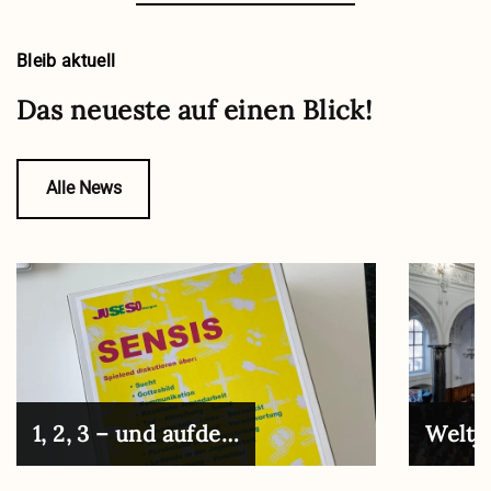
Bleib aktuell
Das neueste auf einen Blick!
Alle News
1, 2, 3 – und aufde…
Weltj