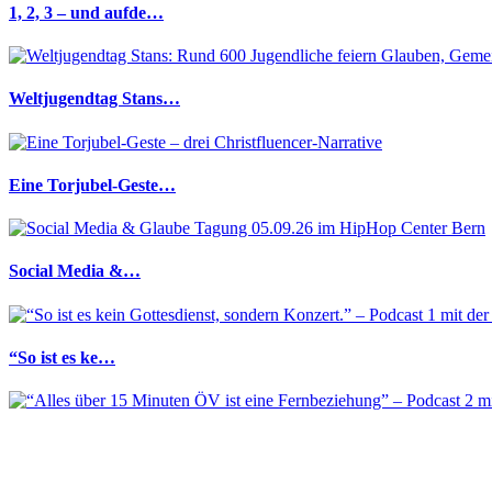
1, 2, 3 – und aufde…
Weltjugendtag Stans…
Eine Torjubel-Geste…
Social Media &…
“So ist es ke…
“Alles über 1…