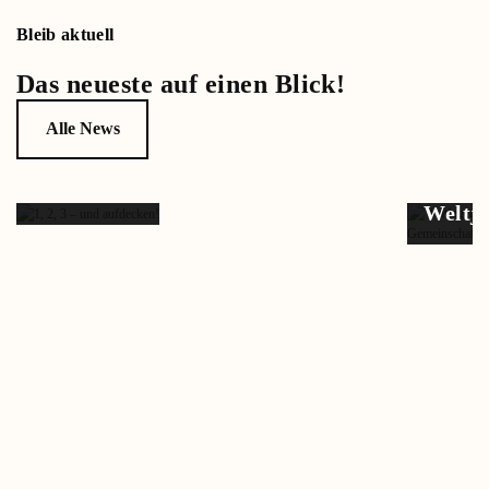
Bleib aktuell
Das neueste auf einen Blick!
Alle News
1, 2, 3 –
und
aufde…
Weltj