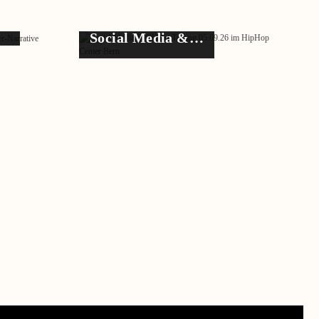
e…
Social Media &…