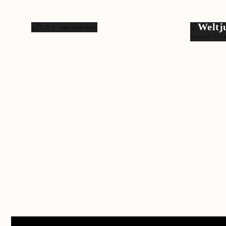
und
aufde…
Weltj