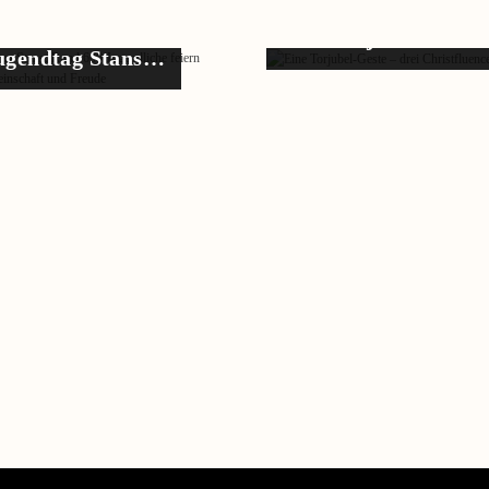
Eine Torjubel-Gest
ugendtag Stans…