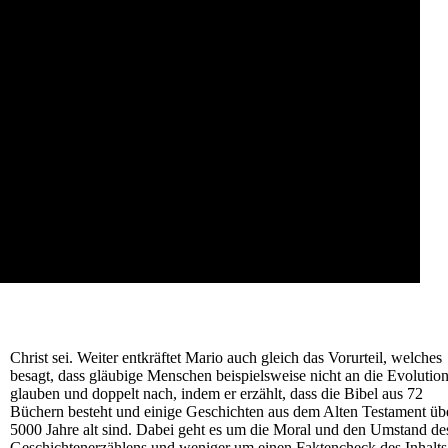
Christ sei. Weiter entkräftet Mario auch gleich das Vorurteil, welches
besagt, dass gläubige Menschen beispielsweise nicht an die Evolutio
glauben und doppelt nach, indem er erzählt, dass die Bibel aus 72
Büchern besteht und einige Geschichten aus dem Alten Testament üb
5000 Jahre alt sind. Dabei geht es um die Moral und den Umstand de
Geschichtenerzählens und weniger um einen Faktencheck des Inhalts