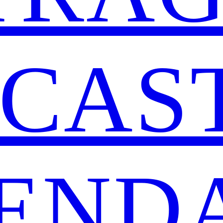
CAS
END