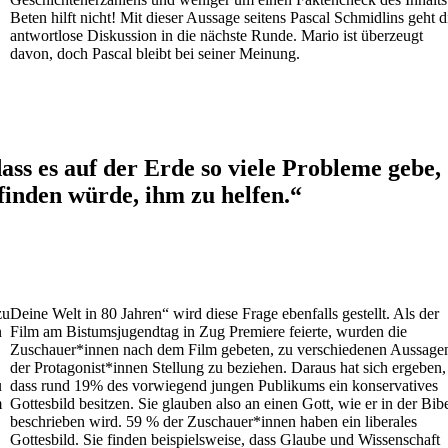
Beten hilft nicht! Mit dieser Aussage seitens Pascal Schmidlins geht d
antwortlose Diskussion in die nächste Runde. Mario ist überzeugt
davon, doch Pascal bleibt bei seiner Meinung.
s es auf der Erde so viele Probleme gebe,
 finden würde, ihm zu helfen.
“
zu
Deine Welt in 80 Jahren“ wird diese Frage ebenfalls gestellt. Als der
n
Film am Bistumsjugendtag in Zug Premiere feierte, wurden die
Zuschauer*innen nach dem Film gebeten, zu verschiedenen Aussage
der Protagonist*innen Stellung zu beziehen. Daraus hat sich ergeben,
u
dass rund 19% des vorwiegend jungen Publikums ein konservatives
m
Gottesbild besitzen. Sie glauben also an einen Gott, wie er in der Bib
beschrieben wird. 59 % der Zuschauer*innen haben ein liberales
Gottesbild. Sie finden beispielsweise, dass Glaube und Wissenschaft