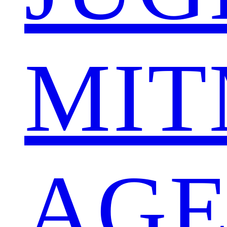
MI
AG