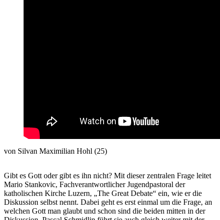
von Silvan Maximilian Hohl (25)
Gibt es Gott oder gibt es ihn nicht? Mit dieser zentralen Frage leitet
Mario Stankovic, Fachverantwortlicher Jugendpastoral der
katholischen Kirche Luzern, „The Great Debate“ ein, wie er die
Diskussion selbst nennt. Dabei geht es erst einmal um die Frage, an
welchen Gott man glaubt und schon sind die beiden mitten in der
Diskussion. Pascal Schmidlin führt sie auch gleich weiter mit der