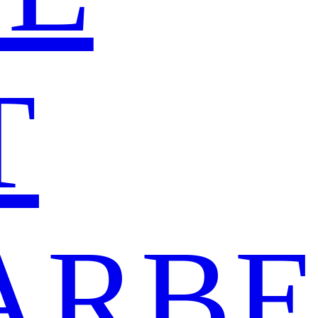
T
ARBE