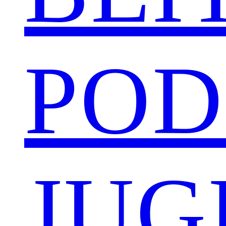
POD
JUG