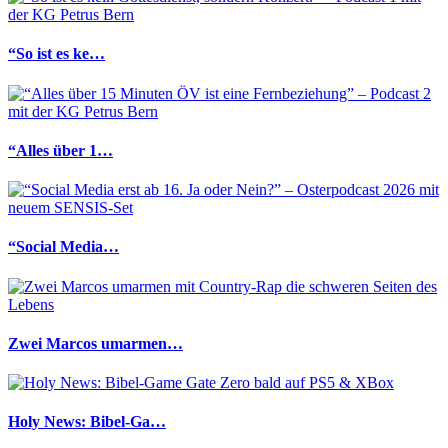
“So ist es ke…
“Alles über 1…
“Social Media…
Zwei Marcos umarmen…
Holy News: Bibel-Ga…