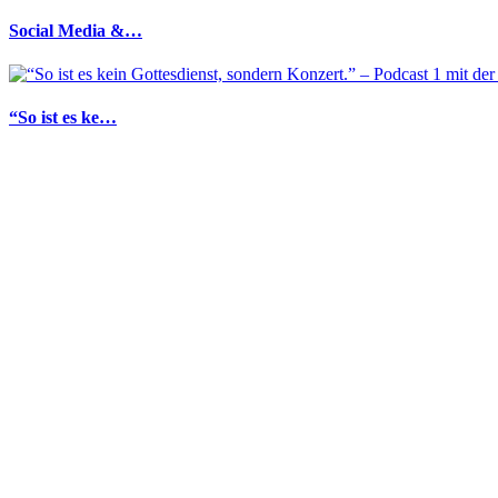
Social Media &…
“So ist es ke…
“Alles über 1…
“Social Media…
Zwei Marcos umarmen…
Holy News: Bibel-Ga…