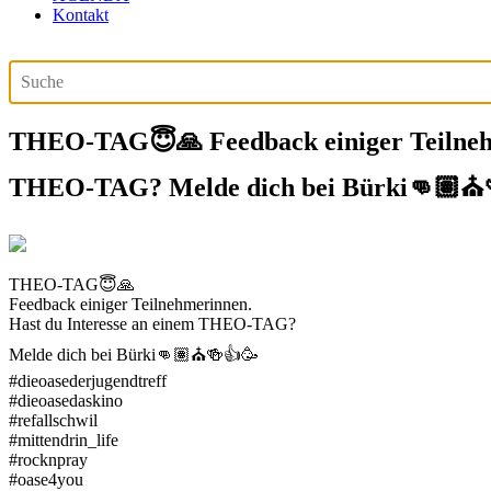
Kontakt
THEO-TAG😇🙏 Feedback einiger Teilnehm
THEO-TAG? Melde dich bei Bürki👊🏽⛪️
THEO-TAG😇🙏
Feedback einiger Teilnehmerinnen.
Hast du Interesse an einem THEO-TAG?
Melde dich bei Bürki👊🏽⛪️🍻👍🥳
#dieoasederjugendtreff
#dieoasedaskino
#refallschwil
#mittendrin_life
#rocknpray
#oase4you