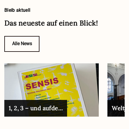
Bleib aktuell
Das neueste auf einen Blick!
Alle News
1, 2, 3 – und aufde…
Weltj