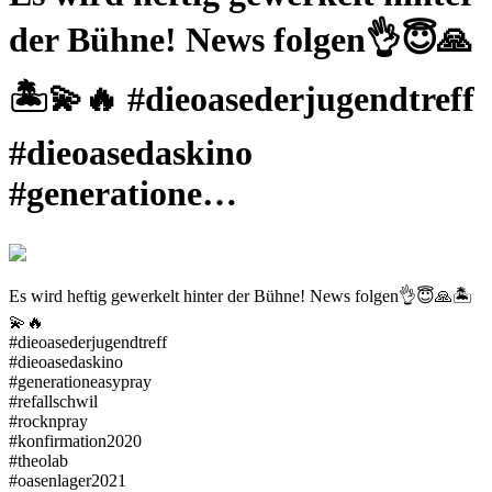
der Bühne! News folgen👌😇🙏
🏝💫🔥 #dieoasederjugendtreff
#dieoasedaskino
#generatione…
Es wird heftig gewerkelt hinter der Bühne! News folgen👌😇🙏🏝
💫🔥
#dieoasederjugendtreff
#dieoasedaskino
#generationeasypray
#refallschwil
#rocknpray
#konfirmation2020
#theolab
#oasenlager2021