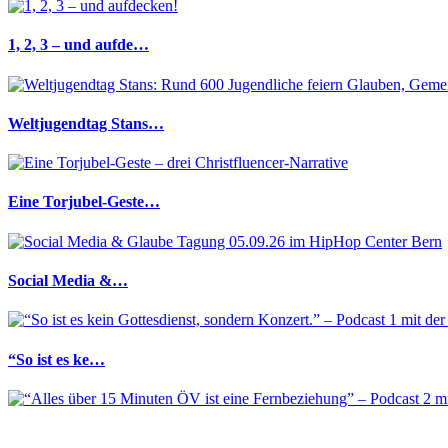
1, 2, 3 – und aufde…
Weltjugendtag Stans…
Eine Torjubel-Geste…
Social Media &…
“So ist es ke…
“Alles über 1…