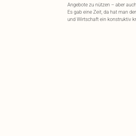
Angebote zu nützen – aber auch, 
Es gab eine Zeit, da hat man der 
und Wirtschaft ein konstruktiv k
sich für sie und ihre Werte enga
#kirche #kirchenihrerregion #e
#kirchenimemmental #refbejuso #
Bleib aktuell
Das neueste auf ei