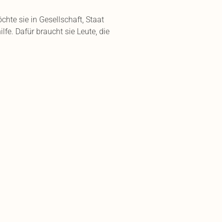
chte sie in Gesellschaft, Staat
e. Dafür braucht sie Leute, die
toon #churchcartoons
Alle News