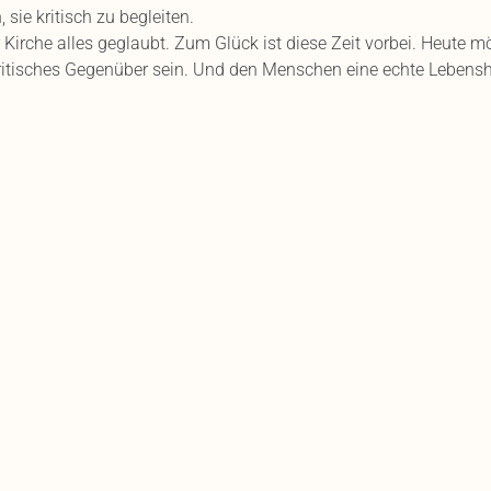
sie kritisch zu begleiten.
Kirche alles geglaubt. Zum Glück ist diese Zeit vorbei. Heute mö
ritisches Gegenüber sein. Und den Menschen eine echte Lebenshilf
gieren. Vielleicht gerade Sie?
mmental #emmentalvalley #kirchenaustritt #church #kirchencar
mittendrin_life #kircheneintritt
nen Blick!