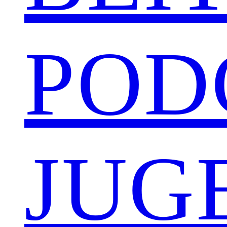
POD
JUG