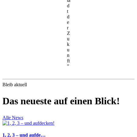
ta
d
t
d
e
r
Z
u
k
u
n
ft
”
Bleib aktuell
Das neueste auf einen Blick!
Alle News
1, 2, 3 – und aufde…