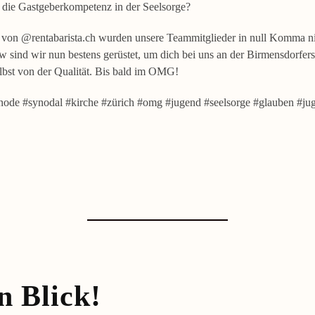
t die Gastgeberkompetenz in der Seelsorge?
 von @rentabarista.ch wurden unsere Teammitglieder in null Komma nic
nd wir nun bestens gerüstet, um dich bei uns an der Birmensdorferst
lbst von der Qualität. Bis bald im OMG!
node #synodal #kirche #zürich #omg #jugend #seelsorge #glauben #jug
n Blick!