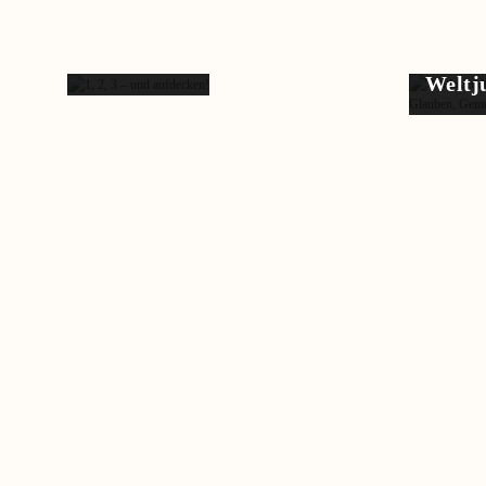
1, 2, 3 –
und
aufde…
Weltj