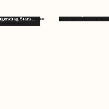
Eine Torjubel-Gest
ugendtag Stans…