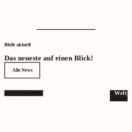
Bleib aktuell
Das neueste auf einen Blick!
Alle News
1, 2, 3 –
und
aufde…
Weltj