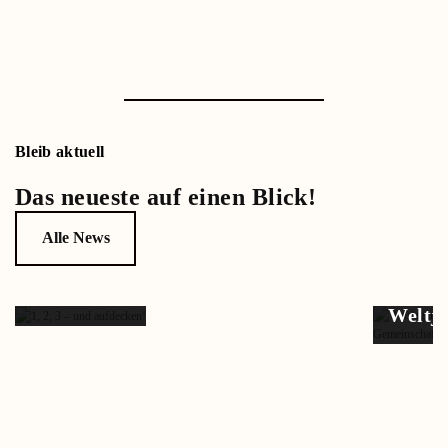
Bleib aktuell
Das neueste auf einen Blick!
Alle News
1, 2, 3 –
und
aufde…
Weltj