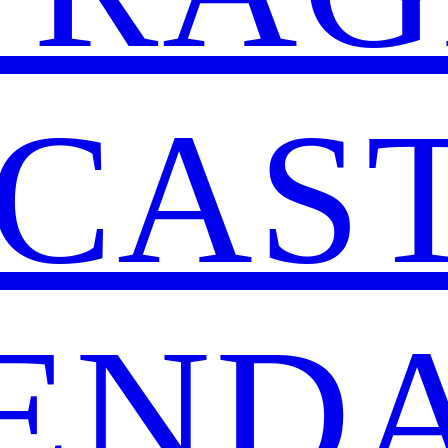
CAS
END