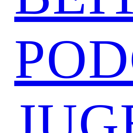
POD
JUG