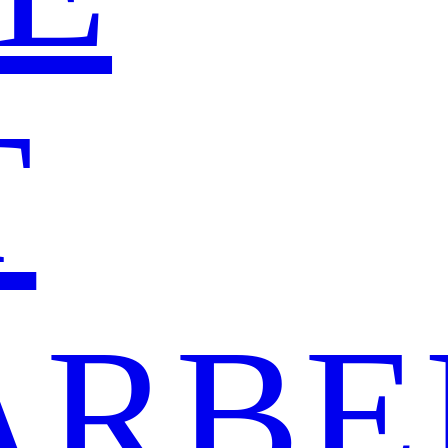
T
ARBE