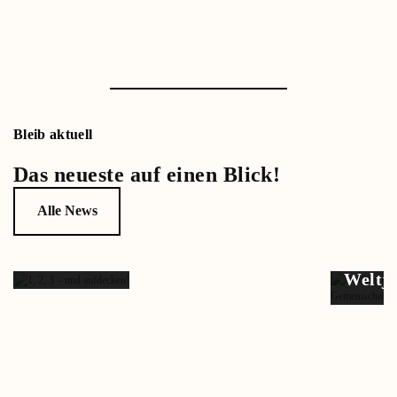
Bleib aktuell
Das neueste auf einen Blick!
Alle News
1, 2, 3 –
und
aufde…
Weltj