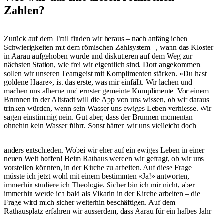
Zahlen?
Zurück auf dem Trail finden wir heraus – nach anfänglichen
Schwierigkeiten mit dem römischen Zahlsystem –, wann das Kloster
in Aarau aufgehoben wurde und diskutieren auf dem Weg zur
nächsten Station, wie frei wir eigentlich sind. Dort angekommen,
sollen wir unseren Teamgeist mit Komplimenten stärken. «Du hast
goldene Haare», ist das erste, was mir einfällt. Wir lachen und
machen uns alberne und ernster gemeinte Komplimente. Vor einem
Brunnen in der Altstadt will die App von uns wissen, ob wir daraus
trinken würden, wenn sein Wasser uns ewiges Leben verhiesse. Wir
sagen einstimmig nein. Gut aber, dass der Brunnen momentan
ohnehin kein Wasser führt. Sonst hätten wir uns vielleicht doch
anders entschieden. Wobei wir eher auf ein ewiges Leben in einer
neuen Welt hoffen! Beim Rathaus werden wir gefragt, ob wir uns
vorstellen könnten, in der Kirche zu arbeiten. Auf diese Frage
müsste ich jetzt wohl mit einem bestimmten «Ja!» antworten,
immerhin studiere ich Theologie. Sicher bin ich mir nicht, aber
immerhin werde ich bald als Vikarin in der Kirche arbeiten – die
Frage wird mich sicher weiterhin beschäftigen. Auf dem
Rathausplatz erfahren wir ausserdem, dass Aarau für ein halbes Jahr