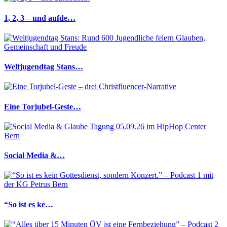
1, 2, 3 – und aufde…
Weltjugendtag Stans…
Eine Torjubel-Geste…
Social Media &…
“So ist es ke…