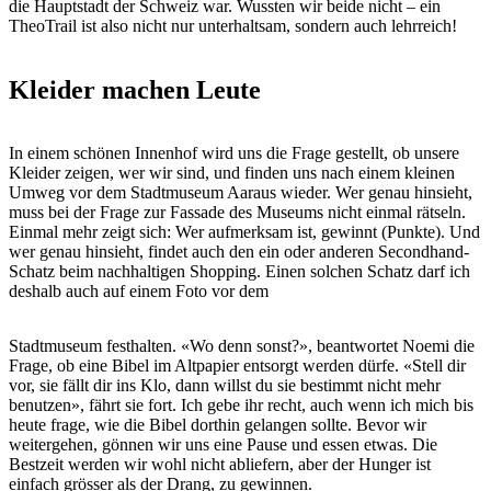
die Hauptstadt der Schweiz war. Wussten wir beide nicht – ein
TheoTrail ist also nicht nur unterhaltsam, sondern auch lehrreich!
Kleider machen Leute
In einem schönen Innenhof wird uns die Frage gestellt, ob unsere
Kleider zeigen, wer wir sind, und finden uns nach einem kleinen
Umweg vor dem Stadtmuseum Aaraus wieder. Wer genau hinsieht,
muss bei der Frage zur Fassade des Museums nicht einmal rätseln.
Einmal mehr zeigt sich: Wer aufmerksam ist, gewinnt (Punkte). Und
wer genau hinsieht, findet auch den ein oder anderen Secondhand-
Schatz beim nachhaltigen Shopping. Einen solchen Schatz darf ich
deshalb auch auf einem Foto vor dem
Stadtmuseum festhalten. «Wo denn sonst?», beantwortet Noemi die
Frage, ob eine Bibel im Altpapier entsorgt werden dürfe. «Stell dir
vor, sie fällt dir ins Klo, dann willst du sie bestimmt nicht mehr
benutzen», fährt sie fort. Ich gebe ihr recht, auch wenn ich mich bis
heute frage, wie die Bibel dorthin gelangen sollte. Bevor wir
weitergehen, gönnen wir uns eine Pause und essen etwas. Die
Bestzeit werden wir wohl nicht abliefern, aber der Hunger ist
einfach grösser als der Drang, zu gewinnen.