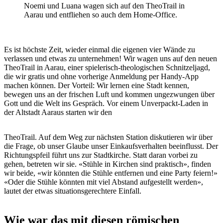
Noemi und Luana wagen sich auf den TheoTrail in
Aarau und entfliehen so auch dem Home-Office.
Es ist höchste Zeit, wieder einmal die eigenen vier Wände zu
verlassen und etwas zu unternehmen! Wir wagen uns auf den neuen
TheoTrail in Aarau, einer spielerisch-theologischen Schnitzeljagd,
die wir gratis und ohne vorherige Anmeldung per Handy-App
machen können. Der Vorteil: Wir lernen eine Stadt kennen,
bewegen uns an der frischen Luft und kommen ungezwungen über
Gott und die Welt ins Gespräch. Vor einem Unverpackt-Laden in
der Altstadt Aaraus starten wir den
TheoTrail. Auf dem Weg zur nächsten Station diskutieren wir über
die Frage, ob unser Glaube unser Einkaufsverhalten beeinflusst. Der
Richtungspfeil führt uns zur Stadtkirche. Statt daran vorbei zu
gehen, betreten wir sie. «Stühle in Kirchen sind praktisch», finden
wir beide, «wir könnten die Stühle entfernen und eine Party feiern!»
«Oder die Stühle könnten mit viel Abstand aufgestellt werden»,
lautet der etwas situationsgerechtere Einfall.
Wie war das mit diesen römischen